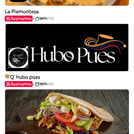
La Piemontesa
Безплатно
96%
(112)
Q' hubo pues
Безплатно
99%
(40)