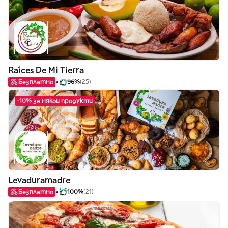
Raíces De Mi Tierra
Безплатно
96%
(25)
-10% за някои продукти
Levaduramadre
Безплатно
100%
(21)