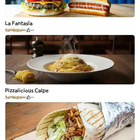
La Fantasía
Затворен
--
Pizzalicious Calpe
Затворен
--