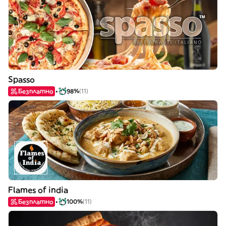
Spasso
Безплатно
98%
(11)
Flames of india
Безплатно
100%
(11)