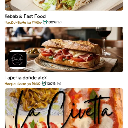
Kebab & Fast Food
Насрочване за Утре
100%
(17)
Taperia donde alex
Насрочване за 19:30
100%
(14)