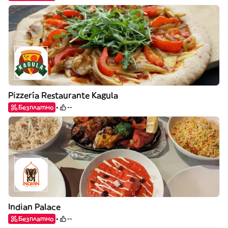
Pizzería Restaurante Kagula
Безплатно
--
Indian Palace
Безплатно
--