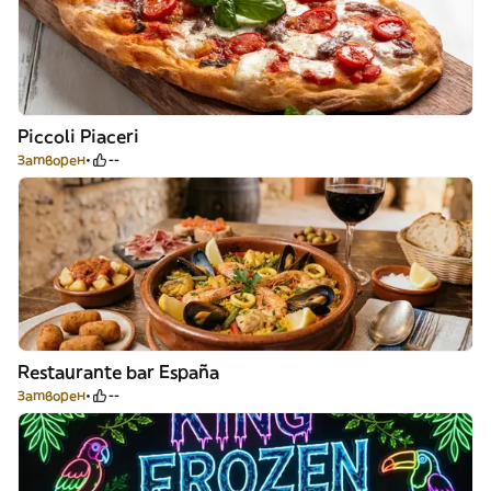
Piccoli Piaceri
Затворен
--
Restaurante bar España
Затворен
--