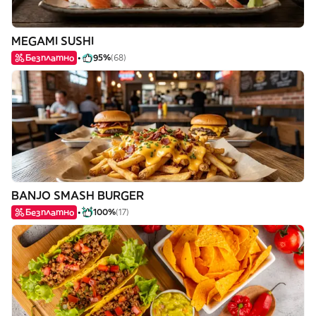
MEGAMI SUSHI
Безплатно
95%
(68)
BANJO SMASH BURGER
Безплатно
100%
(17)