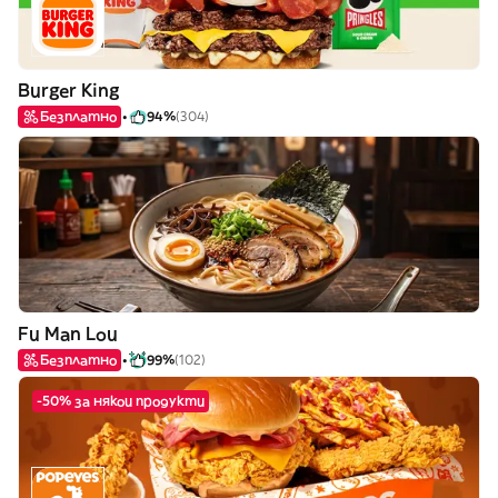
Burger King
Безплатно
94%
(304)
Fu Man Lou
Безплатно
99%
(102)
-50% за някои продукти