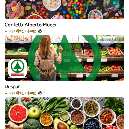
Confetti Alberto Mucci
Փակ է մինչև վաղը
--
Despar
Փակ է մինչև վաղը
--