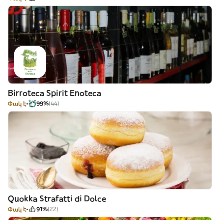
Birroteca Spirit Enoteca
Փակ է
99%
(44)
Quokka Strafatti di Dolce
Փակ է
91%
(22)