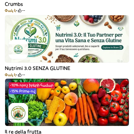
Crumbs
Փակ է
--
Nutrimi 3.0 SENZA GLUTINE
Փակ է
--
-10% որոշ իրերի համար
-15% Prime-ով
Il re della frutta