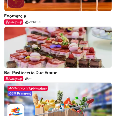
Enomezcla
Անվճար
73%
(10)
Bar Pasticceria Due Emme
Անվճար
--
-45% որոշ իրերի համար
-55% Prime-ով