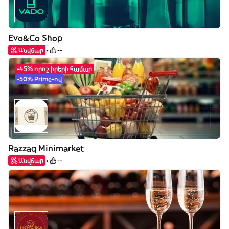
Evo&Co Shop
Անվճար
--
-45% որոշ իրերի համար
-50% Prime-ով
Razzaq Minimarket
Անվճար
--